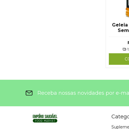
Geleia
Sem
Dalfo
1
C
Receba nossas novidades por e-ma
Catego
Supleme