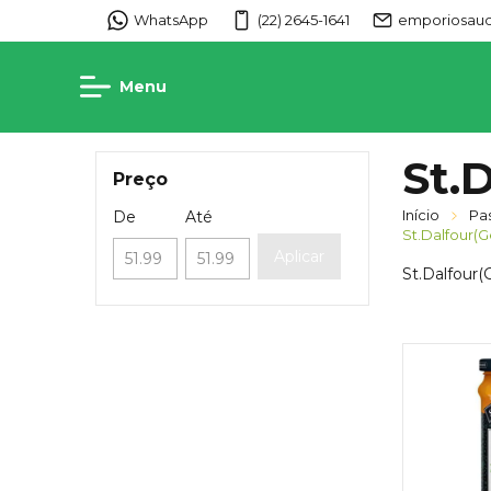
WhatsApp
(22) 2645-1641
emporiosaud
Menu
St.
Preço
Início
Pas
De
Até
St.Dalfour(G
Aplicar
St.Dalfour(G