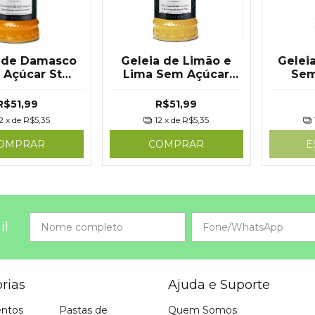
 de Damasco
Geleia de Limão e
Gelei
 Açúcar St
Lima Sem Açúcar
Sem
ur 284g St.
284g St Dalfour
Dalfo
Dalfour
R$51,99
R$51,99
2
x de
R$5,35
12
x de
R$5,35
OMPRAR
COMPRAR
E
il
rias
Ajuda e Suporte
ntos
Pastas de
Quem Somos