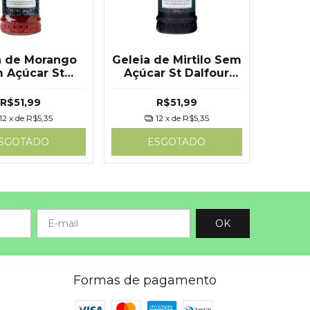
a de Morango
Geleia de Mirtilo Sem
 Açúcar St
Açúcar St Dalfour
ur 284g - St.
284g St. Dalfour
Dalfour
R$51,99
R$51,99
12
x de
R$5,35
12
x de
R$5,35
SGOTADO
ESGOTADO
Formas de pagamento