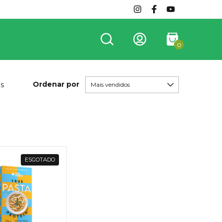
0
Ordenar por
os
ESGOTADO