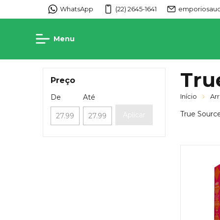
WhatsApp
(22) 2645-1641
emporiosaud
Menu
Tru
Preço
Início
Ar
De
Até
True Sourc
Aplicar