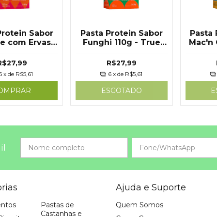
Protein Sabor
Pasta Protein Sabor
Pasta 
e com Ervas
Funghi 110g - True
Mac'n 
 True Source
Source
Tr
R$27,99
R$27,99
6
x de
R$5,61
6
x de
R$5,61
OMPRAR
ESGOTADO
E
il
rias
Ajuda e Suporte
ntos
Pastas de
Quem Somos
Castanhas e