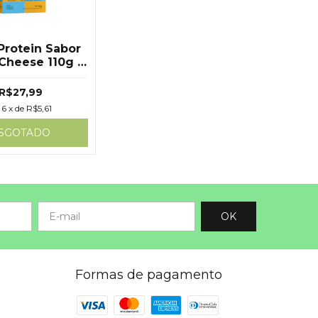
Protein Sabor
Cheese 110g -
ue Source
R$27,99
6
x de
R$5,61
SGOTADO
Formas de pagamento