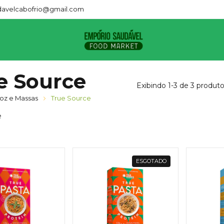
avelcabofrio@gmail.com
e Source
Exibindo 1-3 de 3 produt
roz e Massas
True Source
e
ESGOTADO