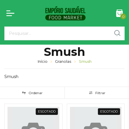
0
Smush
Início
Granolas
Smush
Smush
Ordenar
Filtrar
ESGOTADO
ESGOTADO