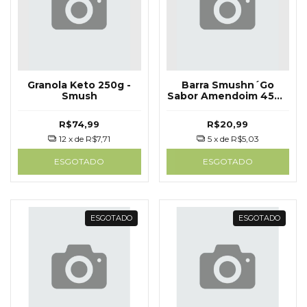
Granola Keto 250g -
Barra Smushn´Go
Smush
Sabor Amendoim 45g -
Smush
R$74,99
R$20,99
12
x de
R$7,71
5
x de
R$5,03
ESGOTADO
ESGOTADO
ESGOTADO
ESGOTADO