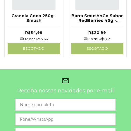
Granola Coco 250g -
Barra SmushnGo Sabor
Smush
RedBerries 45g -
Smush
R$54,99
R$20,99
12
x de
R$5,66
5
x de
R$5,03
ESGOTADO
ESGOTADO
Receba nossas novidades por e-mail