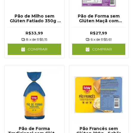
Pão de Milho sem
Pão de Forma sem
Glúten Fatiado 350g -
Glúten Maçã com
Jasmine
Canela 200g - Schär
R$33,99
R$27,99
8
x de
R$5,15
6
x de
R$5,61
COMPRAR
COMPRAR
Pão de Forma
Pão Francês sem