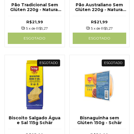
Pão Tradicional Sem
Pão Australiano Sem
Glúten 220g - Natural
Glúten 220g - Natural
Life
Life
R$21,99
R$21,99
5
x de
R$5,27
5
x de
R$5,27
ESGOTADO
ESGOTADO
ESGOTADO
ESGOTADO
Biscoito Salgado Água
Bisnaguinha sem
e Sal 115g Schär
Glúten 150g - Schär