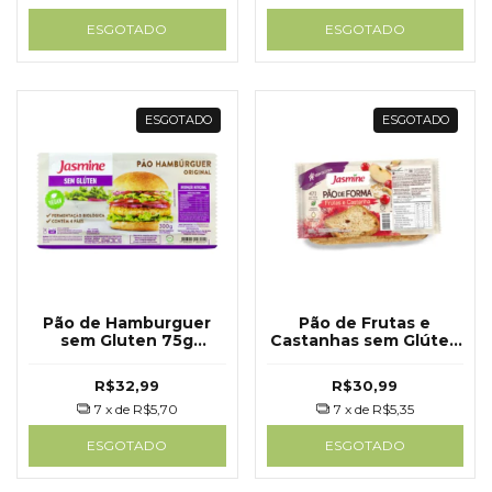
ESGOTADO
ESGOTADO
ESGOTADO
ESGOTADO
Pão de Hamburguer
Pão de Frutas e
sem Gluten 75g
Castanhas sem Glúten
Jasmine
Fatiado 350g - Jasmine
R$32,99
R$30,99
7
x de
R$5,70
7
x de
R$5,35
ESGOTADO
ESGOTADO