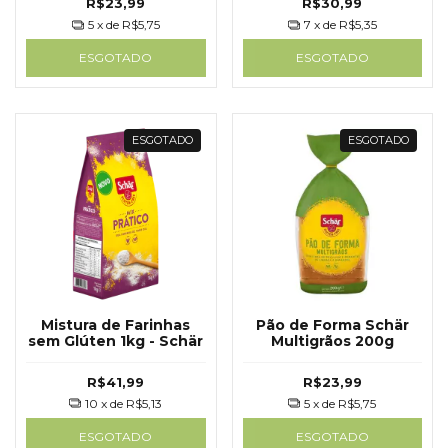
R$23,99
R$30,99
5
x de
R$5,75
7
x de
R$5,35
ESGOTADO
ESGOTADO
ESGOTADO
ESGOTADO
Mistura de Farinhas
Pão de Forma Schär
sem Glúten 1kg - Schär
Multigrãos 200g
R$41,99
R$23,99
10
x de
R$5,13
5
x de
R$5,75
ESGOTADO
ESGOTADO