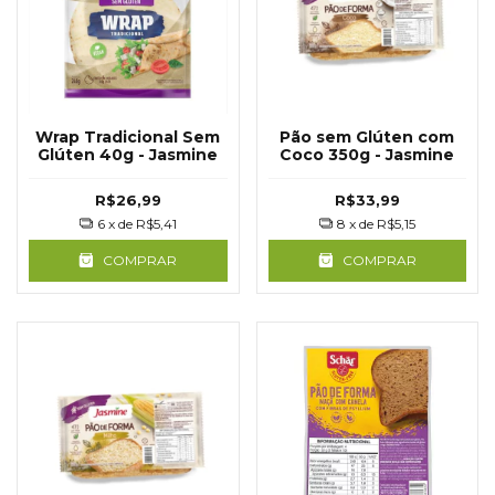
Wrap Tradicional Sem
Pão sem Glúten com
Glúten 40g - Jasmine
Coco 350g - Jasmine
R$26,99
R$33,99
6
x de
R$5,41
8
x de
R$5,15
COMPRAR
COMPRAR