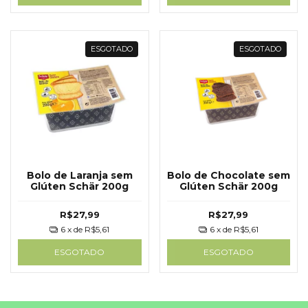
ESGOTADO
ESGOTADO
Bolo de Laranja sem
Bolo de Chocolate sem
Glúten Schär 200g
Glúten Schär 200g
R$27,99
R$27,99
6
x de
R$5,61
6
x de
R$5,61
ESGOTADO
ESGOTADO