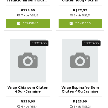
Tradicional sem Glúten
Glúten 100g - Schär
200g Schär
R$29,99
R$22,99
7
x de
R$5,18
5
x de
R$5,51
COMPRAR
COMPRAR
ESGOTADO
ESGOTADO
Wrap Chia sem Gluten
Wrap Espinafre Sem
40g - Jasmine
Gluten 40g Jasmine
R$26,99
R$25,99
6
x de
R$5,41
6
x de
R$5,21