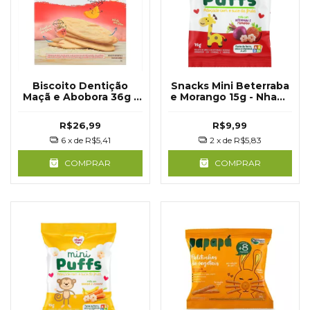
Biscoito Dentição
Snacks Mini Beterraba
Maçã e Abobora 36g -
e Morango 15g - Nhami
Papapá
Mami
R$26,99
R$9,99
6
x de
R$5,41
2
x de
R$5,83
COMPRAR
COMPRAR