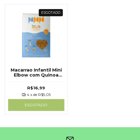
ESGOTADO
Macarrao Infantil Mini
Elbow com Quinoa
200g Papapa
R$16,99
4
x de
R$5,05
ESGOTADO