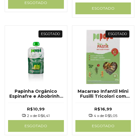
ESGOTADO
ESGOTADO
ESGOTADO
ESGOTADO
Papinha Orgânico
Macarrao Infantil Mini
Espinafre e Abobrinha
Fusilli Tricolori com
100g - Papapá
Vegetais 200g Papapa
R$10,99
R$16,99
2
x de
R$6,41
4
x de
R$5,05
ESGOTADO
ESGOTADO