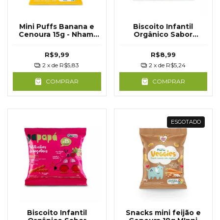
Mini Puffs Banana e
Biscoito Infantil
Cenoura 15g - Nhami
Orgânico Sabor
Mami
Cenoura 20g - Papapá
R$9,99
R$8,99
2
x de
R$5,83
2
x de
R$5,24
COMPRAR
COMPRAR
ESGOTADO
Biscoito Infantil
Snacks mini feijão e