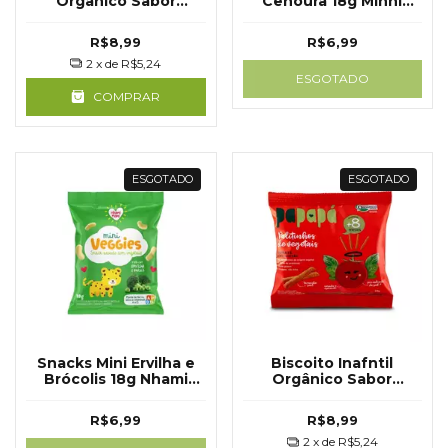
Orgânico Sabor
Cenoura 18g MInni
Beterraba 20g -
Veggies
Papapá
R$8,99
R$6,99
2
x de
R$5,24
ESGOTADO
COMPRAR
ESGOTADO
ESGOTADO
Snacks Mini Ervilha e
Biscoito Inafntil
Brócolis 18g Nhami
Orgânico Sabor
mani
Tomate e Manjericao
20g - Papapá
R$6,99
R$8,99
2
x de
R$5,24