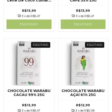
Leite De Coco Cumaru
CAFÉ 53% 25G
25g - Warabu
R$13,99
R$13,99
3
x de
R$5,47
3
x de
R$5,47
ESGOTADO
ESGOTADO
ESGOTADO
ESGOTADO
CHOCOLATE WARABU
CHOCOLATE WARABU
CACAU 99% 25G
AÇAÍ 61% 25G
R$13,99
R$12,99
3
x de
R$5,47
3
x de
R$5,08