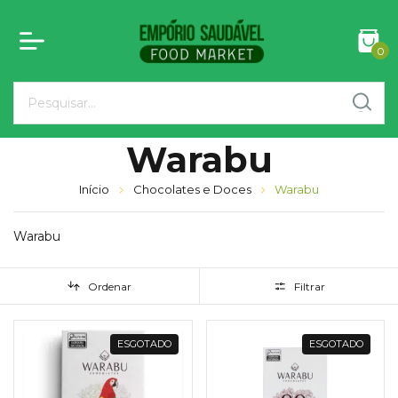
0
Warabu
Início
Chocolates e Doces
Warabu
Warabu
Ordenar
Filtrar
ESGOTADO
ESGOTADO