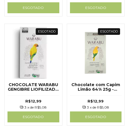
ESGOTADO
ESGOTADO
ESGOTADO
ESGOTADO
CHOCOLATE WARABU
Chocolate com Capim
GENGIBRE LIOFILIZADO
Limão 64% 25g -
65% 25G
Warabu
R$12,99
R$12,99
3
x de
R$5,08
3
x de
R$5,08
ESGOTADO
ESGOTADO