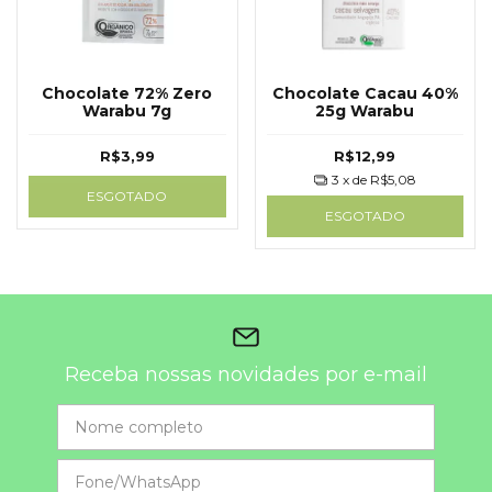
Chocolate 72% Zero
Chocolate Cacau 40%
Warabu 7g
25g Warabu
R$3,99
R$12,99
3
x de
R$5,08
ESGOTADO
ESGOTADO
Receba nossas novidades por e-mail