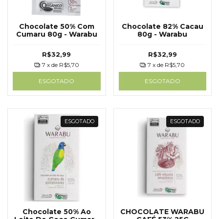
Chocolate 50% Com
Chocolate 82% Cacau
Cumaru 80g - Warabu
80g - Warabu
R$32,99
R$32,99
7
x de
R$5,70
7
x de
R$5,70
ESGOTADO
ESGOTADO
ESGOTADO
ESGOTADO
Chocolate 50% Ao
CHOCOLATE WARABU