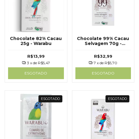
Chocolate 82% Cacau
Chocolate 99% Cacau
25g - Warabu
Selvagem 70g -
WARABU
R$13,99
R$32,99
3
x de
R$5,47
7
x de
R$5,70
ESGOTADO
ESGOTADO
ESGOTADO
ESGOTADO